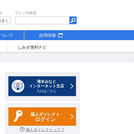
る
サイト内検索
大きく
について
採用情報
しみず便利ナビ
清水みなと
インターネット支店
入口はこちら
個人ダイレクト
ログイン
個人ダイレクトって？