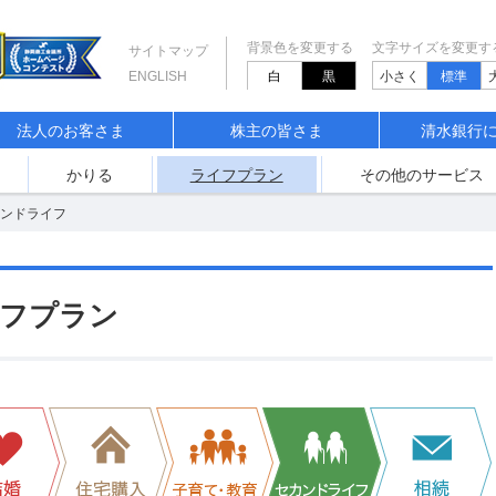
背景色を変更する
文字サイズを変更す
サイトマップ
白
黒
小さく
標準
ENGLISH
法人のお客さま
株主の皆さま
清水銀行
かりる
ライフプラン
その他のサービス
ンドライフ
イフプラン