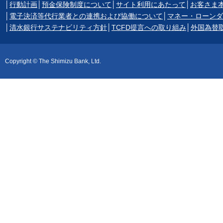
│
行動計画
│
預金保険制度について
│
サイト利用にあたって
│
お客さま
│
電子決済等代行業者との連携および協働について
│
マネー・ローンダ
│
清水銀行サステナビリティ方針
│
TCFD提言への取り組み
│
外国為替
Copyright © The Shimizu Bank, Ltd.