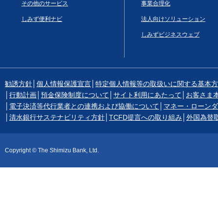
その他のサービス
事業合理化
しみず便利ナビ
法人向けソリューション
しみずビジネスウェブ
勧誘方針
│
個人情報保護宣言
│
特定個人情報等の取扱いに関する基本方
│
行動計画
│
預金保険制度について
│
サイト利用にあたって
│
お客さま
│
電子決済等代行業者との連携および協働について
│
マネー・ローンダ
│
清水銀行サステナビリティ方針
│
TCFD提言への取り組み
│
外国為替
Copyright © The Shimizu Bank, Ltd.