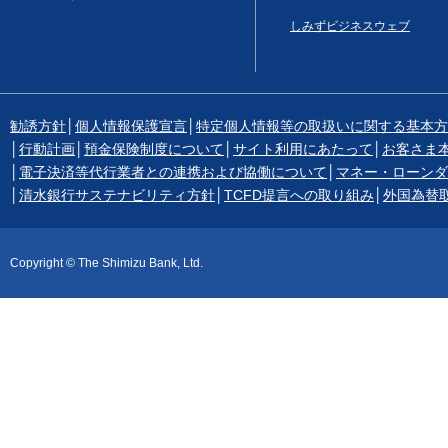
しみずビジネスウェブ
勧誘方針
│
個人情報保護宣言
│
特定個人情報等の取扱いに関する基本方
│
行動計画
│
預金保険制度について
│
サイト利用にあたって
│
お客さま
│
電子決済等代行業者との連携および協働について
│
マネー・ローンダ
│
清水銀行サステナビリティ方針
│
TCFD提言への取り組み
│
外国為替
Copyright © The Shimizu Bank, Ltd.