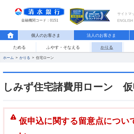
サイトマ
金融機関コード：0151
ENGLISH
個人のお客さま
法人のお客さま
ためる
ふやす・そなえる
かりる
ホーム
>
かりる
>
住宅ローン
しみず住宅諸費用ローン 仮
仮申込に関する留意点につい