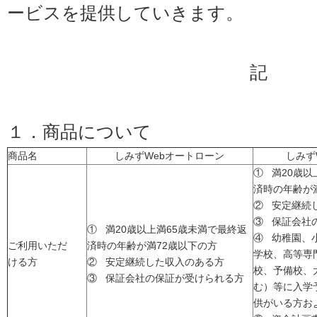
ービスを提供していきます。
記
１．商品について
商品名
しみずWebオートローン
しみず
① 満20歳以
済時の年齢が
② 安定継続
③ 保証会社
① 満20歳以上満65歳未満で最終返
④ 幼稚園、
ご利用いただ
済時の年齢が満72歳以下の方
学校、高等専
ける方
② 安定継続した収入のある方
校、予備校、
③ 保証会社の保証が受けられる方
む）等に入学
供がいる方お