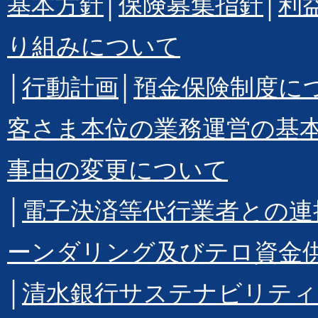
基本方針
│
保険募集指針
│
利
り組みについて
│
行動計画
│
預金保険制度に
客さま本位の業務運営の基
事由の変更について
│
電子決済等代行業者との連
ーンダリング及びテロ資金
│
清水銀行サステナビリティ