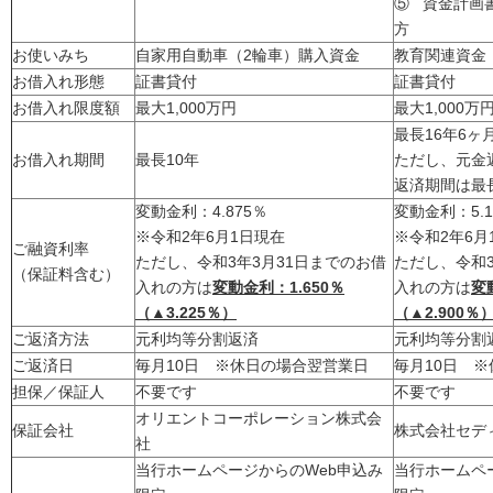
⑤ 資金計画
方
お使いみち
自家用自動車（2輪車）購入資金
教育関連資金
お借入れ形態
証書貸付
証書貸付
お借入れ限度額
最大1,000万円
最大1,000万
最長16年6ヶ
お借入れ期間
最長10年
ただし、元金
返済期間は最長
変動金利：4.875％
変動金利：5.1
※令和2年6月1日現在
※令和2年6月
ご融資利率
ただし、令和3年3月31日までのお借
ただし、令和3
（保証料含む）
入れの方は
変動金利：1.650％
入れの方は
変
（▲3.225％）
（▲2.900％
ご返済方法
元利均等分割返済
元利均等分割
ご返済日
毎月10日 ※休日の場合翌営業日
毎月10日 
担保／保証人
不要です
不要です
オリエントコーポレーション株式会
保証会社
株式会社セデ
社
当行ホームページからのWeb申込み
当行ホームペ