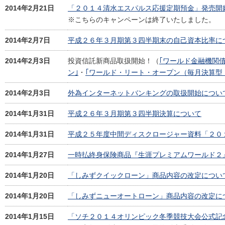
2014年2月21日
「２０１４清水エスパルス応援定期預金」発売開
※こちらのキャンペーンは終了いたしました。
2014年2月7日
平成２６年３月期第３四半期末の自己資本比率に
2014年2月3日
投資信託新商品取扱開始！（
｢ワールド金融機関
ン｣
・
｢ワールド・リート・オープン（毎月決算型
2014年2月3日
外為インターネットバンキングの取扱開始につい
2014年1月31日
平成２６年３月期第３四半期決算について
2014年1月31日
平成２５年度中間ディスクロージャー資料「２０
2014年1月27日
一時払終身保険商品『生涯プレミアムワールド２
2014年1月20日
「しみずクイックローン」商品内容の改定につい
2014年1月20日
「しみずニューオートローン」商品内容の改定に
2014年1月15日
「ソチ２０１４オリンピック冬季競技大会公式記