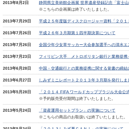
2013年8月2日
静岡県立美術館企画展 世界遺産登録記念「富士
※こちらの企画展は終了いたしました。
2013年7月29日
平成２５年度版ディスクロージャー資料「２０１
2013年7月26日
平成２６年３月期第１四半期決算について
2013年7月26日
全国少年少女草サッカー大会参加選手への清水エ
2013年7月23日
フィリピン大手 メトロポリタン銀行と業務提携
2013年6月28日
中国・交通銀行との業務提携に関する覚書の締結
2013年6月27日
しみずミニレポート２０１３年３月期を発行しま
2013年5月28日
「２０１４ FIFA ワールドカップブラジル大会
※予約販売受付期間は終了いたしました。
2013年5月24日
「資産運用セットプラン」の実施について
※こちらの商品のお取扱いは終了いたしました。
2013年5月24日
「２０１３しみず夏ＣＡＮ！」の実施について