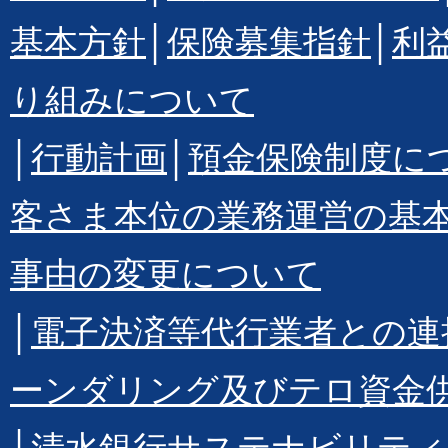
基本方針
│
保険募集指針
│
利
り組みについて
│
行動計画
│
預金保険制度に
客さま本位の業務運営の基
事由の変更について
│
電子決済等代行業者との連
ーンダリング及びテロ資金
│
清水銀行サステナビリティ