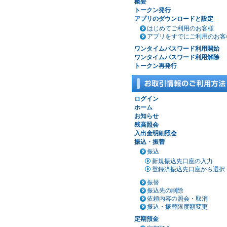
概要
トークン発行
アプリのダウンロードと設定
はじめてご利用のお客様
アプリをすでにご利用のお客
ワンタイムパスワード利用開始
ワンタイムパスワード利用解除
トークン再発行
ログイン
ホーム
お知らせ
残高照会
入出金明細照会
振込・振替
振込
新規振込先口座の入力
登録済振込先口座から選択
振替
振込先の削除
依頼内容の照会・取消
振込・振替限度額変更
定期預金